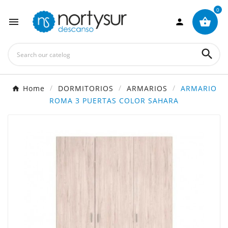
0
×
Crear lista de deseos



Nombre de la lista de deseos

Home
DORMITORIOS
ARMARIOS
ARMARIO
Cancelar
Crear lista de deseos
ROMA 3 PUERTAS COLOR SAHARA