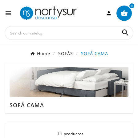
0
×
Crear lista de deseos



Nombre de la lista de deseos

Home
SOFÁS
SOFÁ CAMA
Cancelar
Crear lista de deseos
SOFÁ CAMA
11 productos