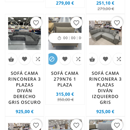
Precio
279,00 €
251,10 €
Precio
Precio
279,00 €
regula
favorite_border
favorite_border
favorite_border
:
:
:
00
00
00
00










SOFÁ CAMA
SOFÁ CAMA
SOFÁ CAMA
RINCONERA 3
279N76 1
RINCONERA 3
PLAZAS
PLAZA
PLAZAS
DIVÁN
DIVÁN
315,00 €
DERECHO
IZQUIERDO
Precio
Precio
350,00 €
GRIS OSCURO
GRIS
regular
Precio
Precio
925,00 €
925,00 €
favorite_border
favorite_border
favorite_border