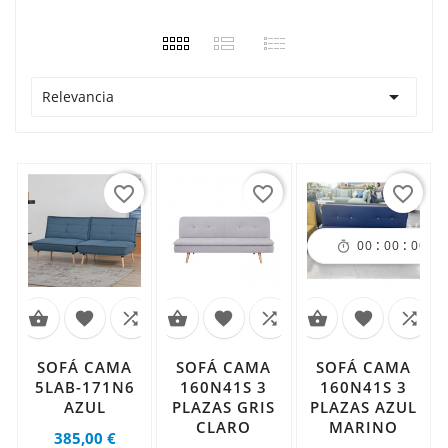

Relevancia
favorite_border
favorite_border
favorite_border
:
:
:
00
00
00
0










SOFÁ CAMA
SOFÁ CAMA
SOFÁ CAMA
5LAB-171N6
160N41S 3
160N41S 3
AZUL
PLAZAS GRIS
PLAZAS AZUL
CLARO
MARINO
Precio
385,00 €