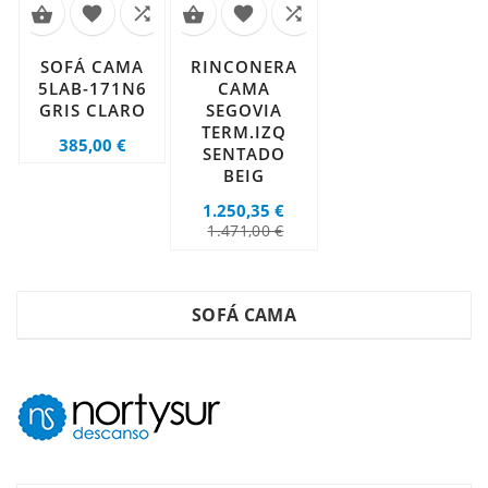






SOFÁ CAMA
RINCONERA
5LAB-171N6
CAMA
GRIS CLARO
SEGOVIA
TERM.IZQ
Precio
385,00 €
SENTADO
BEIG
1.250,35 €
Precio
Precio
1.471,00 €
regular
SOFÁ CAMA