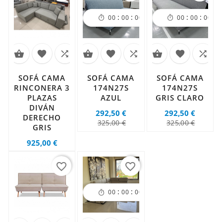
:
:
:
:
:
:
00
00
00
00
00
00
00
0











SOFÁ CAMA
SOFÁ CAMA
SOFÁ CAMA
RINCONERA 3
174N27S
174N27S
PLAZAS
AZUL
GRIS CLARO
DIVÁN
292,50 €
292,50 €
DERECHO
Precio
Precio
Precio
Precio
325,00 €
325,00 €
GRIS
regular
regula
Precio
925,00 €
favorite_border
favorite_border
:
:
:
00
00
00
00
